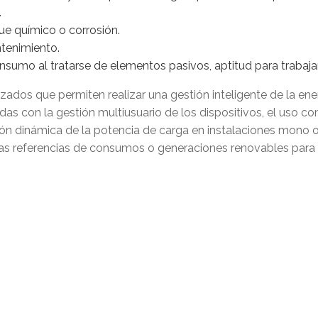
.
ue químico o corrosión.
tenimiento.
nsumo al tratarse de elementos pasivos, aptitud para trabaj
zados que permiten realizar una gestión inteligente de la en
das con la gestión multiusuario de los dispositivos, el uso 
ión dinámica de la potencia de carga en instalaciones mono o
tas referencias de consumos o generaciones renovables para 
mejora de precisión de medida, y la reducción de tamaño y c
e corriente con el desarrollo de un circuito óptico miniatu
rtamento de óptica avanzada de la Universidad de Valladolid
tecnología de fabricación aditiva que mejore el proceso prod
los rates de producción mejorando la calidad de piezas co
 en procesos de Polvo y Sinterizado Láser.