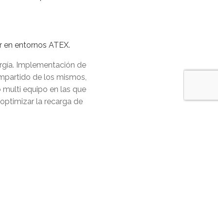
ar en entornos ATEX.
ergía. Implementación de
compartido de los mismos,
 multi equipo en las que
optimizar la recarga de
oste de sus
rizado de medida en
.
uctivo de su mecánica, de
n UNDO y POLIFLUOR,