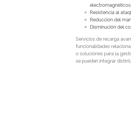
electromagnéticos
Resistencia al ataq
Reducción del man
Disminución del co
Servicios de recarga avan
funcionalidades relaciona
o soluciones para la gest
se pueden integrar distin
los vehículos.
LUMIKER trabajará en la 
Transformadores Ópticos d
colaboración con el Depa
Asimismo, investigará la 
cara a poder maximizar 
compañías especializadas