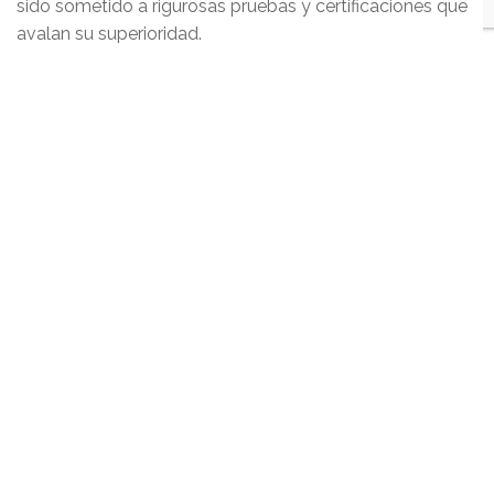
sido sometido a rigurosas pruebas y certificaciones que
avalan su superioridad.
La capacidad única de CAMOS1000 para monitorizar en
tiempo real el estado de los activos críticos lo convierte
en una herramienta esencial para la gestión moderna de
redes eléctricas. Esta tecnología permite anticipar
problemas antes de que se conviertan en fallos
catastróficos, garantizando así un suministro continuo y
seguro de electricidad.
Lumiker forma parte de
RDT
, corporación de
soluciones globales de ingeniería con presencia en
España, Francia, Reino Unido, Dinamarca, Portugal,
Marruecos y México que cuenta con un equipo de más
de 1700 personas.